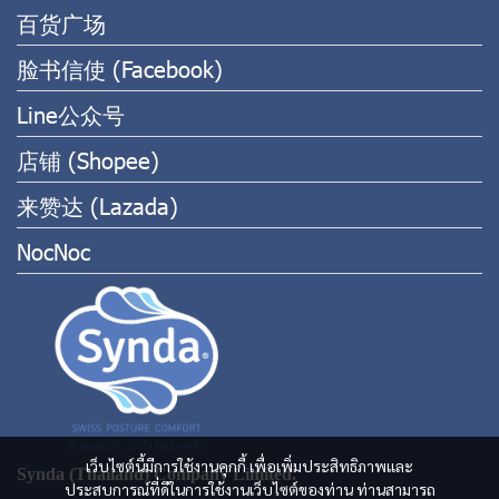
百货广场
脸书信使 (Facebook)
Line公众号
店铺 (Shopee)
来赞达 (Lazada)
NocNoc
เว็บไซต์นี้มีการใช้งานคุกกี้ เพื่อเพิ่มประสิทธิภาพและ
Synda (Thailand) Company Limited.
ประสบการณ์ที่ดีในการใช้งานเว็บไซต์ของท่าน ท่านสามารถ