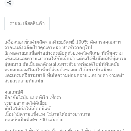
Share
รายละเอียดสินค้า
เครื่องนอนซินด้าผลิตจากฝ้ายบริสุทธิ์ 100% คัดเกรดคุณภาพ
จากแหล่งผลิตฝ้ายคุณภาพสูง นำเข้าจากยุโรป
ถักทอลายบนเนื้อผ้าอย่างละเอียดด้วยเทคนิคพิเศษ ที่เพิ่มความ
แข็งแรงและความเงางามให้กับเนื้อผ้า แต่คงไว้ซึ่งสัมผัสที่นุ่มนวล
อุ่นสบาย อันเป็นเอกลักษณ์เฉพาะตัวมาพร้อมดีไซน์ที่ทันสมัย
ช่วยตกแต่งสไตล์ในพื้นที่ส่วนตัวของคุณได้อย่างมีรสนิยม
และเทรนด์สีธรรมชาติ ที่เน้นความผ่อนคลาย...สบายตา งามสง่า
ด้วยลวดลายทันสมัย
คุณสมบัติ
ป้องกันไรฝุ่น แบคทีเรีย เชื้อรา
ระบายอากาศได้ดีเยี่ยม
มั่นใจไม่ก่อให้เกิดภูมิแพ้
เนื้อผ้ามีความแข็งแรง ใช้งานได้อย่างยาวนาน
ทอแน่นเป็นพิเศษ 700 เส้นด้าย
ผ้าปูรัดมุม 2 ชิ้น 3.5 ฟุต คือ ผ้าปูที่นอน 1 ชิ้น + ปลอกหมอน 1