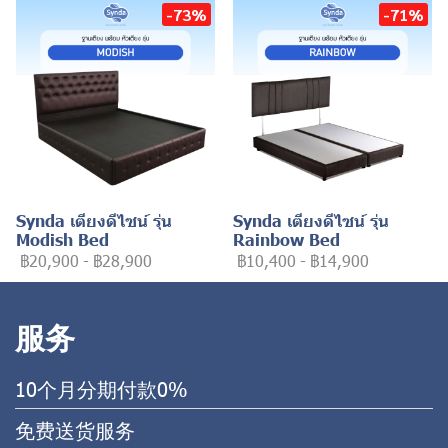
-73%
-71%
Synda เตียงดีไซน์ รุ่น
Synda เตียงดีไซน์ รุ่น
Modish Bed
Rainbow Bed
฿20,900
-
฿28,900
฿10,400
-
฿14,900
服务
10个月分期付款0%
免费送货服务