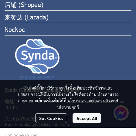
店铺 (Shopee)
来赞达 (Lazada)
NocNoc
เว็บไซต์นี้มีการใช้งานคุกกี้ เพื่อเพิ่มประสิทธิภาพและ
Synda (Thailand) Company Limited.
ประสบการณ์ที่ดีในการใช้งานเว็บไซต์ของท่าน ท่านสามารถ
อ่านรายละเอียดเพิ่มเติมได้ที่
นโยบายความเป็นส่วนตัว
and
地址 ： 36,38 Soi Prachauthit16 Prachauthit Road. Ratburana
นโยบายคุกกี้
10140
Set Cookies
Accept All
Tel: 02-870-9091
Email: Info@syndasleepcare.com