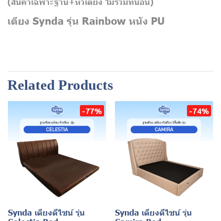
(สินค้าเฉพาะฐาน+หัวเตียง
ไม่รวมที่นอน)
เตียง Synda รุ่น Rainbow หนัง PU
Related Products
-77%
-74%
Synda เตียงดีไซน์ รุ่น
Synda เตียงดีไซน์ รุ่น