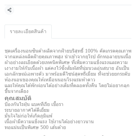
Share
รายละเอียดสินค้า
ชุดเครื่องนอนซินด้าผลิตจากฝ้ายบริสุทธิ์ 100% คัดเกรดคุณภาพ
จากแหล่งผลิตฝ้ายคุณภาพสูง นำเข้าจากยุโรป ถักทอลายบนเนื้อ
ผ้าอย่างละเอียดด้วยเทคนิคพิเศษ ที่เพิ่มความแข็งแรงและความ
เงางามให้กับเนื้อผ้า แต่คงไว้ซึ่งสัมผัสที่นุ่มนวลอุ่นสบาย อันเป็น
เอกลักษณ์เฉพาะตัว มาพร้อมดีไซน์สุดพรีเมี่ยม ที่จะช่วยยกระดับ
ห้องนอนของคุณให้เหมือนนอนโรงแรมห้าดาว
และให้คุณได้พักผ่อนได้อย่างเต็มที่ตลอดทั้งคืน โดยไม่อยากลุก
ขึ้นจากเตียง
คุณสมบัติ
ป้องกันไรฝุ่น แบคทีเรีย เชื้อรา
ระบายอากาศได้ดีเยี่ยม
มั่นใจไม่ก่อให้เกิดภูมิแพ้
เนื้อผ้ามีความแข็งแรง ใช้งานได้อย่างยาวนาน
ทอแน่นเป็นพิเศษ 500 เส้นด้าย