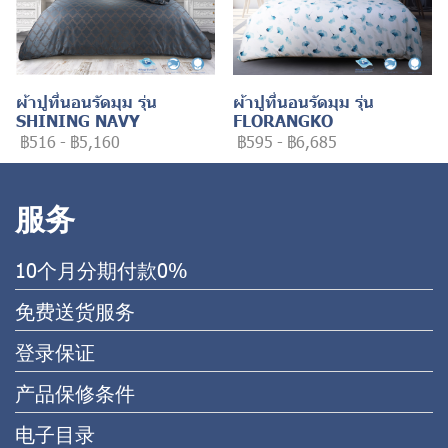
ผ้าปูที่นอนรัดมุม รุ่น
ผ้าปูที่นอนรัดมุม รุ่น
SHINING NAVY
FLORANGKO
฿516
-
฿5,160
฿595
-
฿6,685
服务
10个月分期付款0%
免费送货服务
登录保证
产品保修条件
电子目录