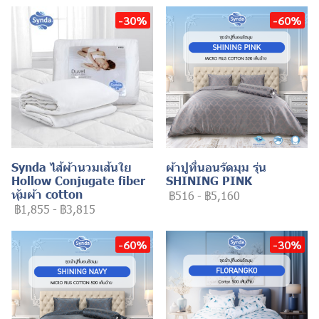
-30%
-60%
Synda ไส้ผ้านวมเส้นใย
ผ้าปูที่นอนรัดมุม รุ่น
Hollow Conjugate fiber
SHINING PINK
หุ้มผ้า cotton
฿516
-
฿5,160
฿1,855
-
฿3,815
-60%
-30%