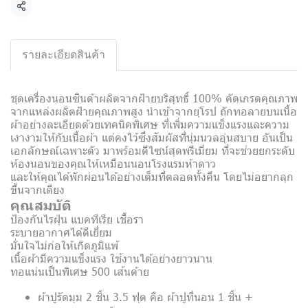
Share
รายละเอียดสินค้า
ชุดเครื่องนอนซินด้าผลิตจากฝ้ายบริสุทธิ์ 100% คัดเกรดคุณภาพ
จากแหล่งผลิตฝ้ายคุณภาพสูง นำเข้าจากยุโรป ถักทอลายบนเนื้อ
ผ้าอย่างละเอียดด้วยเทคนิคพิเศษ ที่เพิ่มความแข็งแรงและความ
เงางามให้กับเนื้อผ้า แต่คงไว้ซึ่งสัมผัสที่นุ่มนวลอุ่นสบาย อันเป็น
เอกลักษณ์เฉพาะตัว มาพร้อมดีไซน์สุดพรีเมี่ยม ที่จะช่วยยกระดับ
ห้องนอนของคุณให้เหมือนนอนโรงแรมห้าดาว
และให้คุณได้พักผ่อนได้อย่างเต็มที่ตลอดทั้งคืน โดยไม่อยากลุก
ขึ้นจากเตียง
คุณสมบัติ
ป้องกันไรฝุ่น แบคทีเรีย เชื้อรา
ระบายอากาศได้ดีเยี่ยม
มั่นใจไม่ก่อให้เกิดภูมิแพ้
เนื้อผ้ามีความแข็งแรง ใช้งานได้อย่างยาวนาน
ทอแน่นเป็นพิเศษ 500 เส้นด้าย
ผ้าปูรัดมุม 2 ชิ้น 3.5 ฟุต คือ ผ้าปูที่นอน 1 ชิ้น +