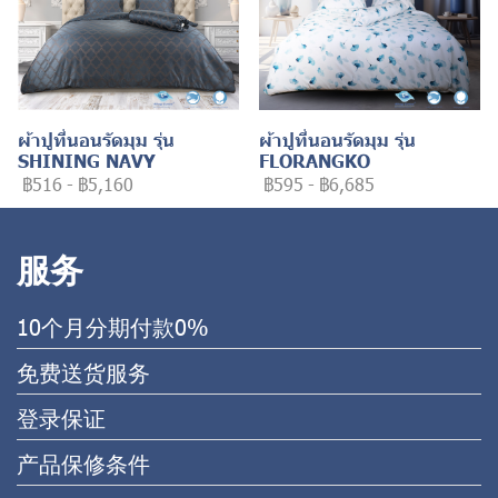
ผ้าปูที่นอนรัดมุม รุ่น
ผ้าปูที่นอนรัดมุม รุ่น
SHINING NAVY
FLORANGKO
฿516
-
฿5,160
฿595
-
฿6,685
服务
10个月分期付款0%
免费送货服务
登录保证
产品保修条件