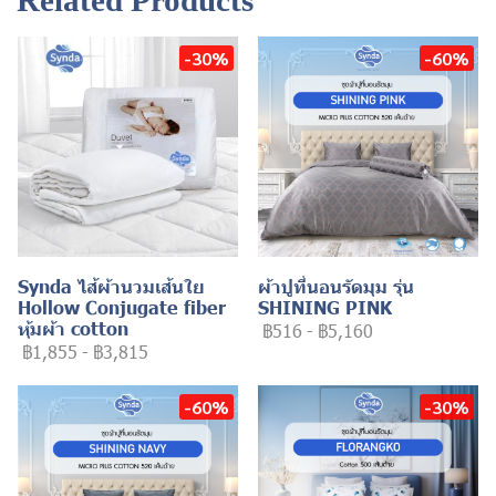
Related Products
-30%
-60%
Synda ไส้ผ้านวมเส้นใย
ผ้าปูที่นอนรัดมุม รุ่น
Hollow Conjugate fiber
SHINING PINK
หุ้มผ้า cotton
฿516
-
฿5,160
฿1,855
-
฿3,815
-60%
-30%