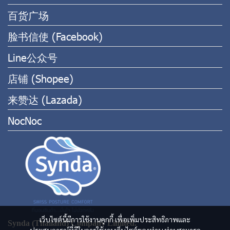
百货广场
脸书信使 (Facebook)
Line公众号
店铺 (Shopee)
来赞达 (Lazada)
NocNoc
เว็บไซต์นี้มีการใช้งานคุกกี้ เพื่อเพิ่มประสิทธิภาพและ
Synda (Thailand) Company Limited.