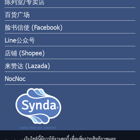
陈列室/专卖店
百货广场
脸书信使 (Facebook)
Line公众号
店铺 (Shopee)
来赞达 (Lazada)
NocNoc
เว็บไซต์นี้มีการใช้งานคุกกี้ เพื่อเพิ่มประสิทธิภาพและ